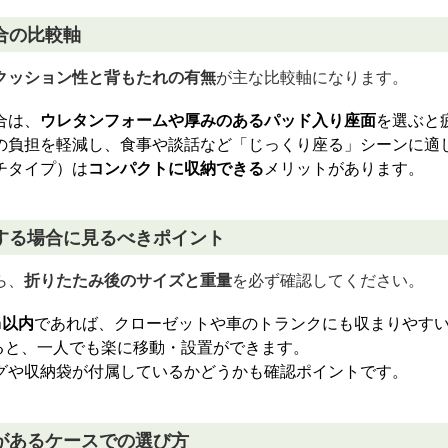
合の比較軸
クッション性と背もたれの有無
が主な比較軸になります。
合は、
ウレタンフォームや厚みのあるパッド入り座面
を選ぶと
の負担を軽減し、食事や談話など「じっくり座る」シーンに適
チタイプ）は
コンパクトに収納できる
メリットがあります。
する場合に見るべきポイント
ら、
折りたたみ後のサイズと重量
を必ず確認してください。
m以内
であれば、クローゼットや車のトランクにも収まりやす
ると、一人でも楽に移動・設置ができます。
グや収納袋が付属しているかどうかも確認ポイントです。
があるケースでの選び方