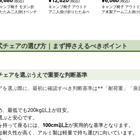
4,680
¥
12,820
¥
6,060
(税込)
(税込)
(税込)
ャンプ椅子 モダン折
キャンプ椅子 アウトド
キャンプ椅子 アウトド
たたみ二人掛けベンチ
ア二人掛け折りたたみベ
ア木製アーム二人掛け
ンチ
りたたみ長椅子
式チェアの選び方｜まず押さえるべきポイント
チェアを選ぶうえで重要な判断基準
アを選ぶ際に、最初に確認すべき判断基準は**「耐荷重」「座
、最低でも200kg以上が目安。
選ぶと安心です。
を持って座るには、
100cm以上
が実用的な基準となります。
は耐久性が高く、アルミ製は軽量で持ち運びに向いています。