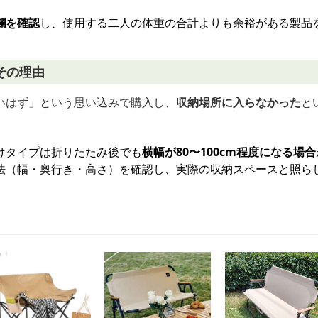
欄を確認
し、使用する二人の体重の合計よりも余裕がある製品
その理由
いはず」という思い込みで購入し、
収納場所に入らなかった
と
けタイプは折りたたみ後でも
横幅が80〜100cm程度になる場合
法（幅・奥行き・高さ）を確認し、実際の収納スペースと照ら