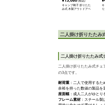
¥
13,080
¥
(税込)
キャンプ椅子 折りたた
キ
み式 木製アウトドアベ
り
ンチ
二人掛け折りたたみ
二人掛け折りたたみ式
二人掛け折りたたみ式チェ
の3点です。
耐荷重
：二人で使用するため
余裕を持った数値の製品を
座面幅
：成人二人がゆとり
フレーム素材
：スチール製