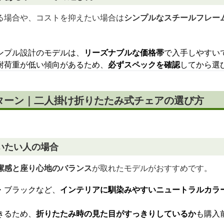
る場合や、コストを抑えたい場合は
シンプルなスチールフレー
ンプル設計のモデルは、
リーズナブルな価格帯
で入手しやすい
耐荷重が低い傾向があるため、
必ずスペックを確認
してから選
ターン｜二人掛け折りたたみ式チェアの選び方
いたい人の場合
潔感と座り心地のバランス
が取れたモデルがおすすめです。
・ブラックなど、
インテリアに馴染みやすいニュートラルカラ
きるため、
折りたたみ時の見た目がすっきりしているか
も購入