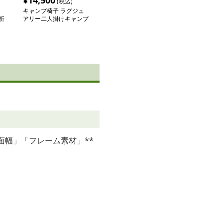
¥
14,500
(税込)
キャンプ椅子 ラグジュ
折
アリー二人掛けキャンプ
長椅子
面幅」「フレーム素材」**