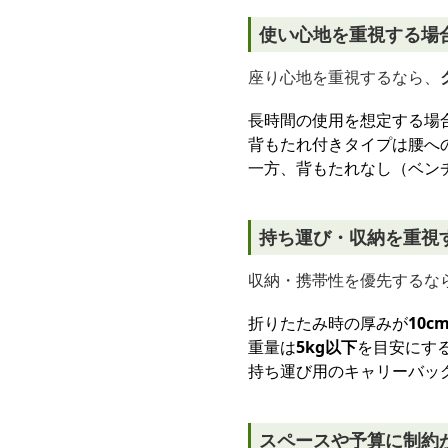
使い心地を重視する場
座り心地を重視するなら、
長時間の使用を想定する場
背もたれ付きタイプは腰へ
一方、背もたれなし（ベン
持ち運び・収納を重視
収納・携帯性を優先するな
折りたたみ時の厚みが
10c
重量は
5kg以下
を目安にす
持ち運び用のキャリーバッ
スペースや予算に制約