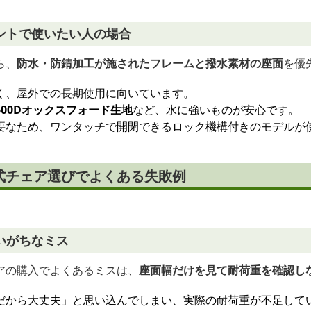
ントで使いたい人の場合
ら、
防水・防錆加工が施されたフレームと撥水素材の座面
を優
く、屋外での長期使用に向いています。
00Dオックスフォード生地
など、水に強いものが安心です。
要なため、ワンタッチで開閉できるロック機構付きのモデルが
式チェア選びでよくある失敗例
いがちなミス
アの購入でよくあるミスは、
座面幅だけを見て耐荷重を確認し
だから大丈夫」と思い込んでしまい、実際の耐荷重が不足して