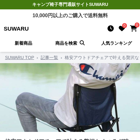
キャンプ椅子
専門通販サイト
SUWARU
10,000
円以上のご購入で送料無料
0
0
SUWARU
新着商品
商品を検索
人気ランキング
SUWARU TOP
›
記事一覧
›
格安アウトドアチェアで叶える贅沢な