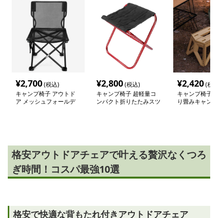
¥
2,700
¥
2,800
¥
2,420
(税込)
(税込)
(税込
キャンプ椅子 アウトド
キャンプ椅子 超軽量コ
キャンプ椅子 
ア メッシュフォールデ
ンパクト折りたたみスツ
り畳みキャンプ
ィングチェア
ール
格安アウトドアチェアで叶える贅沢なくつろ
ぎ時間！コスパ最強10選
格安で快適な背もたれ付きアウトドアチェア