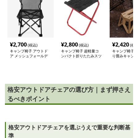
¥
2,700
¥
2,800
¥
2,420
(税込)
(税込)
(税込
キャンプ椅子 アウトド
キャンプ椅子 超軽量コ
キャンプ椅子 
ア メッシュフォールデ
ンパクト折りたたみスツ
り畳みキャンプ
ィングチェア
ール
格安アウトドアチェアの選び方｜まず押さえ
るべきポイント
格安アウトドアチェアを選ぶうえで重要な判断基
準