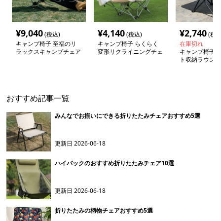
¥
9,040
¥
4,140
¥
2,740
(税込)
(税込)
(税込
キャンプ椅子 至福のリ
キャンプ椅子 らくらく
在庫切れ
ラックスキャンプチェア
変形リクライニングチェ
キャンプ椅子 
ア
ト収納ラウンジ
おすすめ記事一覧
みんなでお揃いにできる折りたたみチェアおすすめ5選
更新日
2026-06-18
ハイバックのおすすめ折りたたみチェア10選
更新日
2026-06-18
折りたたみの柄物チェアおすすめ5選