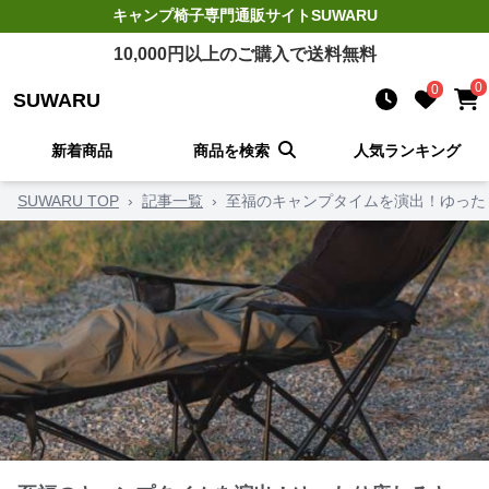
キャンプ椅子
専門通販サイト
SUWARU
10,000
円以上のご購入で送料無料
0
0
SUWARU
新着商品
商品を検索
人気ランキング
SUWARU TOP
›
記事一覧
›
至福のキャンプタイムを演出！ゆった