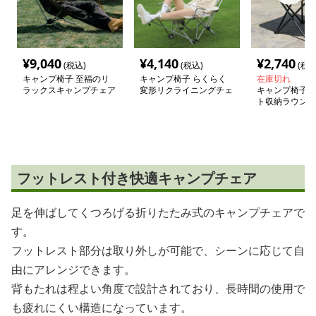
¥
9,040
¥
4,140
¥
2,740
(税込)
(税込)
(税込
キャンプ椅子 至福のリ
キャンプ椅子 らくらく
在庫切れ
ラックスキャンプチェア
変形リクライニングチェ
キャンプ椅子 
ア
ト収納ラウンジ
フットレスト付き快適キャンプチェア
足を伸ばしてくつろげる折りたたみ式のキャンプチェアで
す。
フットレスト部分は取り外しが可能で、シーンに応じて自
由にアレンジできます。
背もたれは程よい角度で設計されており、長時間の使用で
も疲れにくい構造になっています。