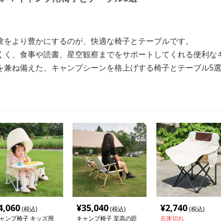
験をより豊かにするのが、快適な椅子とテーブルです。
くく、食事や読書、星空観察までをサポートしてくれる便利な
を兼ね備えた、キャンプシーンを格上げする椅子とテーブル5
4,060
¥
35,040
¥
2,740
(税込)
(税込)
(税込)
ャンプ椅子 キッズ用
キャンプ椅子 至高の匠
在庫切れ