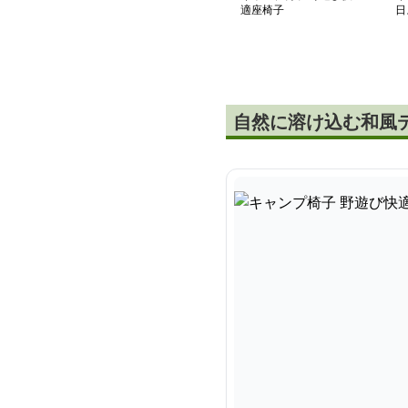
適座椅子
日
ェ
自然に溶け込む和風