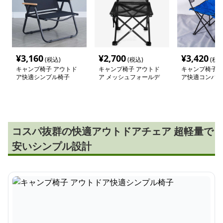
¥
3,160
¥
2,700
¥
3,420
(税込)
(税込)
(税込
キャンプ椅子 アウトド
キャンプ椅子 アウトド
キャンプ椅子 
ア快適シンプル椅子
ア メッシュフォールデ
ア快適コンパク
ィングチェア
コスパ抜群の快適アウトドアチェア 超軽量で
安いシンプル設計