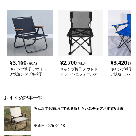
¥
3,160
¥
2,700
¥
3,420
(税込)
(税込)
(税込
キャンプ椅子 アウトド
キャンプ椅子 アウトド
キャンプ椅子 
ア快適シンプル椅子
ア メッシュフォールデ
ア快適コンパク
ィングチェア
おすすめ記事一覧
みんなでお揃いにできる折りたたみチェアおすすめ5選
更新日
2026-06-18