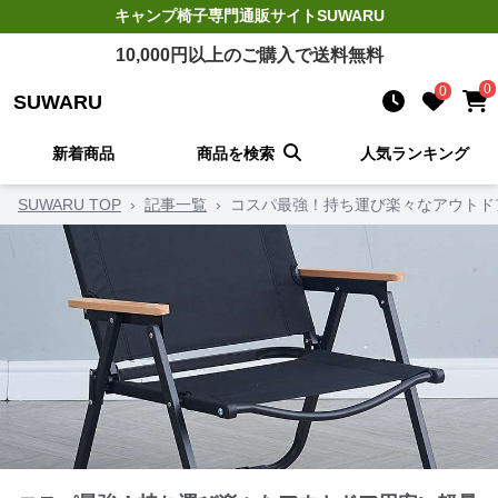
キャンプ椅子
専門通販サイト
SUWARU
10,000
円以上のご購入で送料無料
0
0
SUWARU
新着商品
商品を検索
人気ランキング
SUWARU TOP
›
記事一覧
›
コスパ最強！持ち運び楽々なアウトド