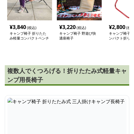
¥
3,840
¥
3,220
¥
2,800
(税込)
(税込)
(税込
キャンプ椅子 折りたた
キャンプ椅子 野遊び快
キャンプ椅子 
み軽量コンパクトベンチ
適座椅子
ンパクト折りた
ール
複数人でくつろげる！折りたたみ式軽量キャ
ンプ用長椅子