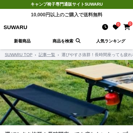
キャンプ椅子
専門通販サイト
SUWARU
10,000
円以上のご購入で送料無料
0
0
SUWARU
新着商品
商品を検索
人気ランキング
SUWARU TOP
›
記事一覧
›
運びやすさ抜群！長時間座っても疲れ