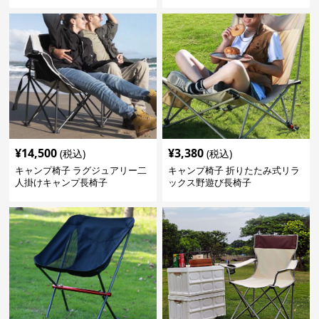
¥
14,500
¥
3,380
(税込)
(税込)
キャンプ椅子 ラグジュアリー二
キャンプ椅子 折りたたみ式リラ
人掛けキャンプ長椅子
ックス野遊び長椅子