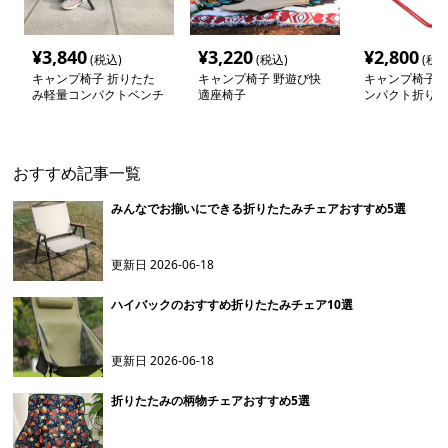
¥
3,840
¥
3,220
¥
2,800
(税込)
(税込)
(税込
キャンプ椅子 折りたた
キャンプ椅子 野遊び快
キャンプ椅子 
み軽量コンパクトベンチ
適座椅子
ンパクト折りた
ール
おすすめ記事一覧
みんなでお揃いにできる折りたたみチェアおすすめ5選
更新日
2026-06-18
ハイバックのおすすめ折りたたみチェア10選
更新日
2026-06-18
折りたたみの柄物チェアおすすめ5選