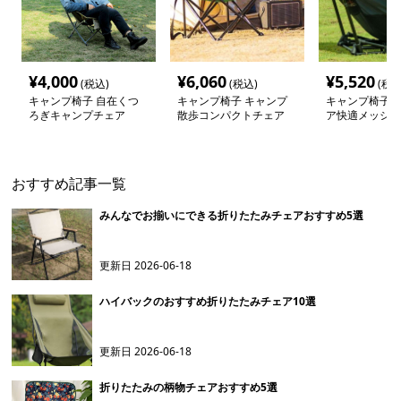
¥
4,000
¥
6,060
¥
5,520
(税込)
(税込)
(税込
キャンプ椅子 自在くつ
キャンプ椅子 キャンプ
キャンプ椅子 
ろぎキャンプチェア
散歩コンパクトチェア
ア快適メッシュ
おすすめ記事一覧
みんなでお揃いにできる折りたたみチェアおすすめ5選
更新日
2026-06-18
ハイバックのおすすめ折りたたみチェア10選
更新日
2026-06-18
折りたたみの柄物チェアおすすめ5選