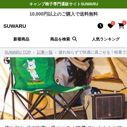
キャンプ椅子
専門通販サイト
SUWARU
10,000
円以上のご購入で送料無料
0
0
SUWARU
新着商品
商品を検索
人気ランキング
SUWARU TOP
›
記事一覧
›
疲れ知らずで快適に過ごせる！軽量で