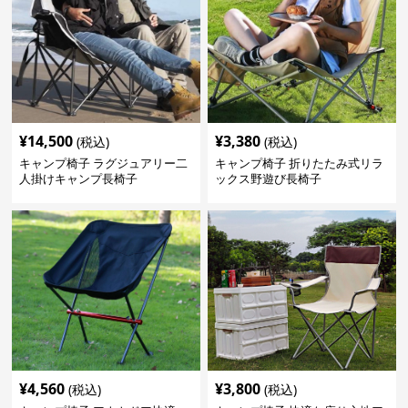
¥
14,500
¥
3,380
(税込)
(税込)
キャンプ椅子 ラグジュアリー二
キャンプ椅子 折りたたみ式リラ
人掛けキャンプ長椅子
ックス野遊び長椅子
¥
4,560
¥
3,800
(税込)
(税込)