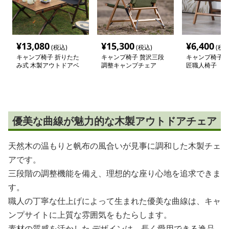
¥
13,080
¥
15,300
¥
6,400
(税込)
(税込)
(税込
キャンプ椅子 折りたた
キャンプ椅子 贅沢三段
キャンプ椅子 
み式 木製アウトドアベ
調整キャンプチェア
匠職人椅子
ンチ
優美な曲線が魅力的な木製アウトドアチェア
天然木の温もりと帆布の風合いが見事に調和した木製チェ
アです。
三段階の調整機能を備え、理想的な座り心地を追求できま
す。
職人の丁寧な仕上げによって生まれた優美な曲線は、キャ
ンプサイトに上質な雰囲気をもたらします。
素材の質感を活かした デザインは、長く愛用できる逸品