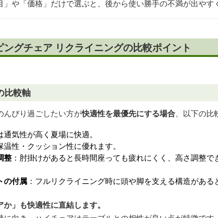
目」や「価格」だけで選ぶと、後から使い勝手の不満が出やす
ピングチェア リクライニングの比較ポイント
の比較軸
のんびり過ごしたい方が
快適性を最優先にする場合
、以下の比
は通気性が高く夏場に快適。
保温性・クッション性に優れます。
調整
：肘掛けがあると長時間座っても疲れにくく、高さ調整で
トの付属
：フルリクライニング時に頭や脚を支える構造がある
アか」も快適性に直結します。