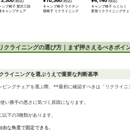
15,300
¥
10,360
¥
4,140
(税込)
(税込)
(税込)
ャンプ椅子 贅沢三段
キャンプ椅子 ラクチン
キャンプ椅子 らくらく
整キャンプチェア
寝椅子 リクライニング
変形リクライニングチェ
チェア
ア
 リクライニングの選び方｜まず押さえるべきポイ
リクライニングを選ぶうえで重要な判断基準
ンピングチェアを選ぶ際、**最初に確認すべきは「リクライニ
で使い勝手の悪さに気づく原因になります。
に以下の3種類があります。
自由な角度で固定できる。