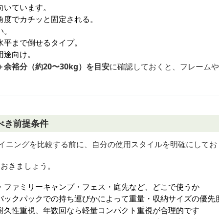
向いています。
角度でカチッと固定される。
い。
水平まで倒せるタイプ。
用途向け。
余裕分（約20〜30kg）を目安
に確認しておくと、フレームや
べき前提条件
ライニングを比較する前に、自分の使用スタイルを明確にしてお
ておきましょう。
・ファミリーキャンプ・フェス・庭先など、どこで使うか
バックパックでの持ち運びかによって重量・収納サイズの優先
耐久性重視、年数回なら軽量コンパクト重視が合理的です