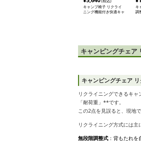
¥
5,640
¥
(税込)
キャンプ椅子 リクライ
キ
ニング機能付き快適キャ
調
ンプチェア
キャンピングチェア
キャンピングチェア 
リクライニングできるキャ
「耐荷重」**です。
この2点を見誤ると、現地
リクライニング方式には主
無段階調整式
：背もたれを