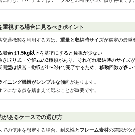
勢に向き、ハイチェアはテーブルとの相性が良い点が特徴です
を重視する場合に見るべきポイント
共交通機関を利用する方は、
重量と収納時サイズ
が選定の最重
る場合は
1.5kg以下
を基準にすると負担が少ない
巻き取り式・分解式の3種類があり、それぞれ収納時のサイズ
展開型は設営・撤収が1〜2分で完了するため、移動回数が多い
ライニング機構がシンプルな傾向
があります。
オフになる点を踏まえて選ぶことが重要です。
約があるケースでの選び方
人での使用を想定する場合、
耐久性とフレーム素材
の確認が欠