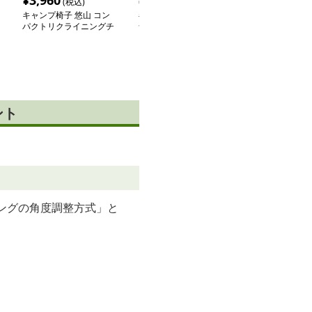
¥
3,960
¥
5,400
¥
11,620
(税込)
(税込)
(税
キャンプ椅子 悠山 コン
キャンプ椅子 高機能リ
キャンプ椅子 
パクトリクライニングチ
ラックスチェア
ラックス折りた
ェア
ライニングチェ
ント
ングの角度調整方式」と