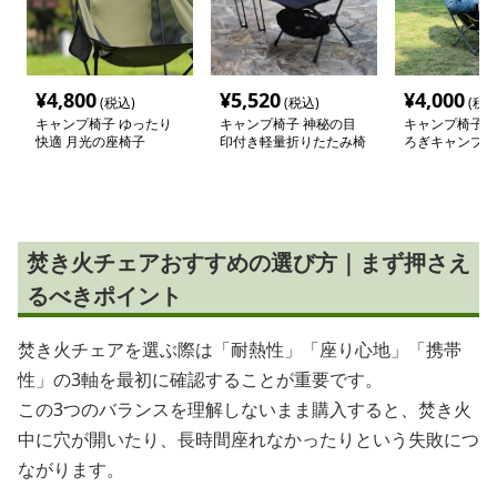
¥
4,800
¥
5,520
¥
4,000
(税込)
(税込)
(税込
キャンプ椅子 ゆったり
キャンプ椅子 神秘の目
キャンプ椅子 
快適 月光の座椅子
印付き軽量折りたたみ椅
ろぎキャンプチ
子
焚き火チェアおすすめの選び方｜まず押さえ
るべきポイント
焚き火チェアを選ぶ際は「耐熱性」「座り心地」「携帯
性」の3軸を最初に確認することが重要です。
この3つのバランスを理解しないまま購入すると、焚き火
中に穴が開いたり、長時間座れなかったりという失敗につ
ながります。