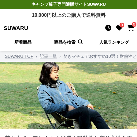
キャンプ椅子
専門通販サイト
SUWARU
10,000
円以上のご購入で送料無料
0
0
SUWARU
新着商品
商品を検索
人気ランキング
SUWARU TOP
›
記事一覧
›
焚き火チェアおすすめ10選！耐熱性