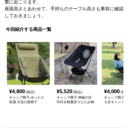
繁に起こります。
座面高さとあわせて、手持ちのテーブル高さも事前に確認
しておきましょう。
今回紹介する商品一覧
¥
4,800
¥
5,520
¥
4,000
(税込)
(税込)
(税込
キャンプ椅子 ゆったり
キャンプ椅子 神秘の目
キャンプ椅子 
快適 月光の座椅子
印付き軽量折りたたみ椅
ろぎキャンプチ
子