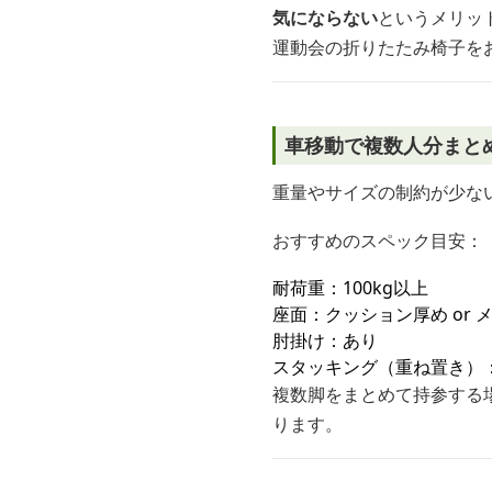
気にならない
というメリッ
運動会の折りたたみ椅子を
車移動で複数人分まと
重量やサイズの制約が少な
おすすめのスペック目安：
耐荷重：100kg以上
座面：クッション厚め or
肘掛け：あり
スタッキング（重ね置き）
複数脚をまとめて持参する
ります。