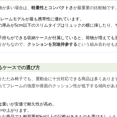
物が多い場合は、
軽量性とコンパクトさ
が最重要の比較軸です
ミフレームモデルが最も携帯性に優れています。
の厚みが5cm以下のスリムタイプはリュックの横に挿したり、
手持ちができる収納ケースが付属していると、荷物が増えても
りがちなので、
クッションを別途持参する
という組み合わせも
るケースでの選び方
りたたみ椅子でも、運動会に十分対応できる商品は多くありま
れてフレームの強度や座面のクッション性が低下する傾向があ
は重いが安価で耐久性が高め。
やや上がります。
ルな商品でも耐荷重80kg以上の記載があるものを選びましょう