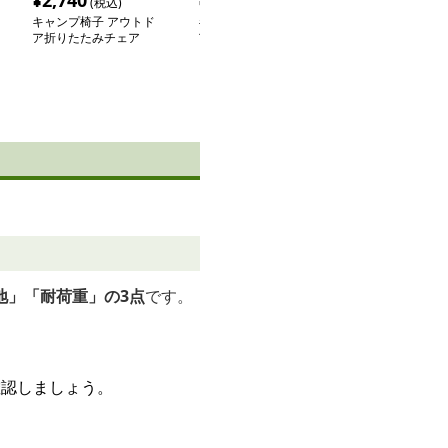
¥
2,740
¥
2,920
¥
2,420
(税込)
(税込)
(税込
キャンプ椅子 アウトド
キャンプ椅子 アウトド
キャンプ椅子 
ア折りたたみチェア
ア収納ポケット付き折り
ト収納ステップ
たたみ椅子
地」「耐荷重」の3点
です。
確認しましょう。