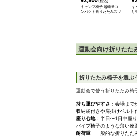
¥
2,800
¥
(税込)
キャンプ椅子 超軽量コ
キ
ンパクト折りたたみスツ
り
ール
運動会向け折りたた
折りたたみ椅子を選ぶ
運動会で使う折りたたみ椅
持ち運びやすさ
：会場まで
収納袋付きや肩掛けベルト
座り心地
：半日〜1日中座
パイプ椅子のような薄い座
耐荷重
：一般的な折りたたみ