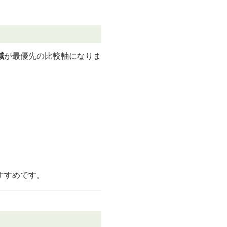
減
が最優先の比較軸になりま
。
すすめです。