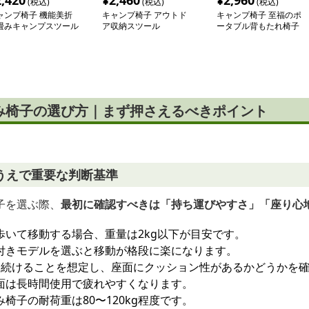
2,420
¥
2,460
¥
2,960
(税込)
(税込)
(税込)
ャンプ椅子 機能美折
キャンプ椅子 アウトド
キャンプ椅子 至福のポ
畳みキャンプスツール
ア収納スツール
ータブル背もたれ椅子
み椅子の選び方｜まず押さえるべきポイント
うえで重要な判断基準
子を選ぶ際、
最初に確認すべきは「持ち運びやすさ」「座り心
歩いて移動する場合、重量は2kg以下が目安です。
付きモデルを選ぶと移動が格段に楽になります。
り続けることを想定し、座面にクッション性があるかどうかを
面は長時間使用で疲れやすくなります。
椅子の耐荷重は80〜120kg程度です。