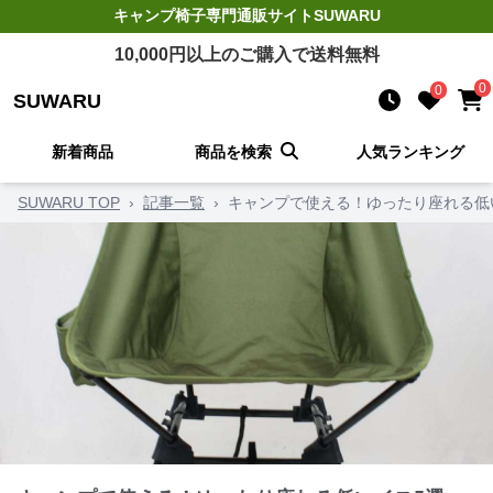
キャンプ椅子
専門通販サイト
SUWARU
10,000
円以上のご購入で送料無料
0
0
SUWARU
新着商品
商品を検索
人気ランキング
SUWARU TOP
›
記事一覧
›
キャンプで使える！ゆったり座れる低