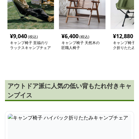
¥
9,040
¥
6,400
¥
12,880
(税込)
(税込)
(税
キャンプ椅子 至福のリ
キャンプ椅子 天然木の
キャンプ椅子 
ラックスキャンプチェア
匠職人椅子
ク折りたたみキ
ェア
アウトドア派に人気の低い背もたれ付きキャ
ンプイス