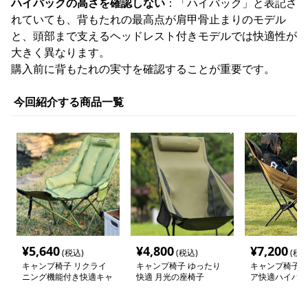
ハイバックの高さを確認しない
：「ハイバック」と表記さ
れていても、背もたれの最高点が肩甲骨止まりのモデル
と、頭部まで支えるヘッドレスト付きモデルでは快適性が
大きく異なります。
購入前に背もたれの実寸を確認することが重要です。
今回紹介する商品一覧
¥
5,640
¥
4,800
¥
7,200
(税込)
(税込)
(税込
キャンプ椅子 リクライ
キャンプ椅子 ゆったり
キャンプ椅子 
ニング機能付き快適キャ
快適 月光の座椅子
ア快適ハイバッ
ンプチェア