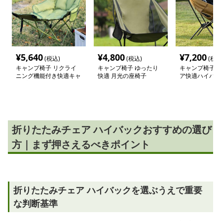
¥
5,640
¥
4,800
¥
7,200
(税込)
(税込)
(税込
キャンプ椅子 リクライ
キャンプ椅子 ゆったり
キャンプ椅子 
ニング機能付き快適キャ
快適 月光の座椅子
ア快適ハイバッ
ンプチェア
折りたたみチェア ハイバックおすすめの選び
方｜まず押さえるべきポイント
折りたたみチェア ハイバックを選ぶうえで重要
な判断基準