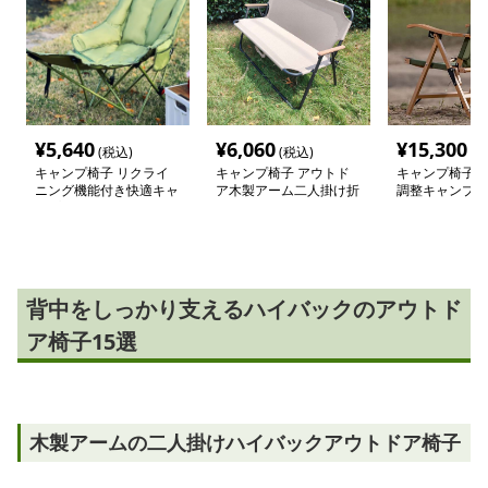
¥
5,640
¥
6,060
¥
15,300
(税込)
(税込)
(税
キャンプ椅子 リクライ
キャンプ椅子 アウトド
キャンプ椅子 
ニング機能付き快適キャ
ア木製アーム二人掛け折
調整キャンプチ
ンプチェア
りたたみ長椅子
背中をしっかり支えるハイバックのアウトド
ア椅子15選
木製アームの二人掛けハイバックアウトドア椅子