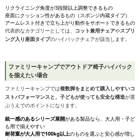
リクライニング角度が3段階以上調整できるもの
座面にクッション性があるもの（スポンジ内蔵タイプ）
アームレスト付きで立ち上がり動作をサポートできるもの
代表的なカテゴリーとしては、
コット兼用チェア
や
スプリ
ング入り座面タイプ
のハイバックチェアが該当します。
ファミリーキャンプでアウトドア椅子ハイバック
を揃えたい場合
ファミリーキャンプでは
複数脚をまとめて購入しやすいコ
ストパフォーマンスと、子どもが使っても安全な構造
が選
ぶうえでのポイントになります。
統一感のあるシリーズ展開
がある製品なら、大人用・子ど
も用で揃えやすい
耐荷重が大人用で100kg以上
のものを選ぶと安心感が増し