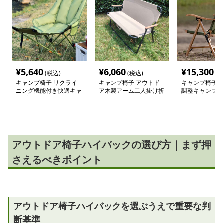
¥
5,640
¥
6,060
¥
15,300
(税込)
(税込)
(税
キャンプ椅子 リクライ
キャンプ椅子 アウトド
キャンプ椅子 
ニング機能付き快適キャ
ア木製アーム二人掛け折
調整キャンプチ
ンプチェア
りたたみ長椅子
アウトドア椅子ハイバックの選び方｜まず押
さえるべきポイント
アウトドア椅子ハイバックを選ぶうえで重要な判
断基準