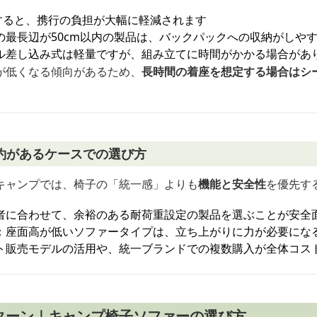
にすると、携行の負担が大幅に軽減されます
の最長辺が50cm以内の製品は、バックパックへの収納がしや
ル差し込み式は軽量ですが、組み立てに時間がかかる場合があ
が低くなる傾向があるため、
長時間の着座を想定する場合はシ
約があるケースでの選び方
キャンプでは、椅子の「統一感」よりも
機能と安全性
を優先す
者に合わせて、余裕のある耐荷重設定の製品を選ぶことが安全
：座面高が低いソファータイプは、立ち上がりに力が必要にな
ト販売モデルの活用や、統一ブランドでの複数購入が全体コス
ターン｜キャンプ椅子ソファーの選び方