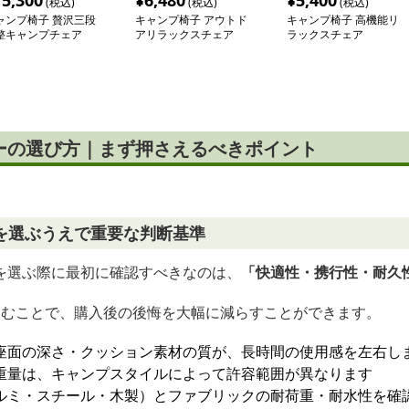
15,300
¥
6,480
¥
5,400
(税込)
(税込)
(税込)
ャンプ椅子 贅沢三段
キャンプ椅子 アウトド
キャンプ椅子 高機能リ
整キャンプチェア
アリラックスチェア
ラックスチェア
ーの選び方｜まず押さえるべきポイント
を選ぶうえで重要な判断基準
を選ぶ際に最初に確認すべきなのは、
「快適性・携行性・耐久
込むことで、購入後の後悔を大幅に減らすことができます。
座面の深さ・クッション素材の質が、長時間の使用感を左右し
重量は、キャンプスタイルによって許容範囲が異なります
ルミ・スチール・木製）とファブリックの耐荷重・耐水性を確