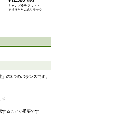
¥
12,500
¥
9,720
¥
4,680
(税込)
(税込)
(税込
キャンプ椅子 アウトド
キャンプ椅子 ゆらりリ
キャンプ椅子 
ア折りたたみ式リラック
ラックス キャンプチェ
ンプ用ダブルク
スベッド
ア
折りたたみ椅子
性」の3つのバランス
です。
ます
認することが重要です