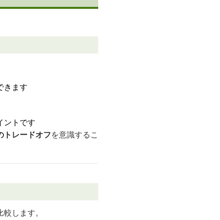
。
できます
イントです
のトレードオフ
を意識するこ
比較します。