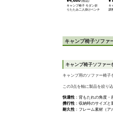
¥
4,680
¥
(税込)
キャンプ椅子 モダン折
キ
りたたみ二人掛けベンチ
調
キャンプ椅子ソファ
キャンプ椅子ソファー
キャンプ用のソファー椅子
この3点を軸に製品を絞り
快適性
：背もたれの角度・
携行性
：収納時のサイズと
耐久性
：フレーム素材（ア