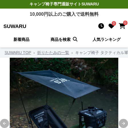
キャンプ椅子
専門通販サイト
SUWARU
10,000
円以上のご購入で送料無料
0
0
SUWARU
新着商品
商品を検索
人気ランキング
SUWARU TOP
›
折りたたみの一覧
›
キャンプ椅子 タクティカル
Previous slide
Ne