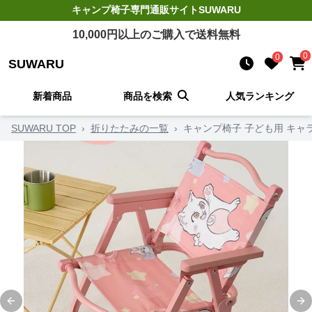
キャンプ椅子
専門通販サイト
SUWARU
10,000
円以上のご購入で送料無料
0
0
SUWARU
新着商品
商品を検索
人気ランキング
SUWARU TOP
›
折りたたみの一覧
›
キャンプ椅子 子ども用 キ
Previous slide
Ne