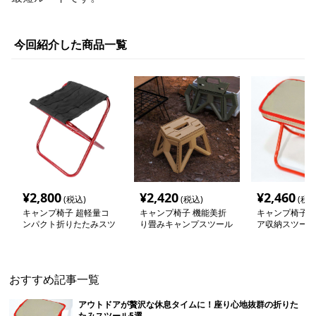
今回紹介した商品一覧
¥
2,800
¥
2,420
¥
2,460
(税込)
(税込)
(税込
キャンプ椅子 超軽量コ
キャンプ椅子 機能美折
キャンプ椅子 
ンパクト折りたたみスツ
り畳みキャンプスツール
ア収納スツール
ール
おすすめ記事一覧
アウトドアが贅沢な休息タイムに！座り心地抜群の折りた
たみスツール5選