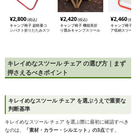
¥
2,800
¥
2,420
¥
2,460
(税込)
(税込)
(税込
キャンプ椅子 超軽量コ
キャンプ椅子 機能美折
キャンプ椅子 
ンパクト折りたたみスツ
り畳みキャンプスツール
ア収納スツール
ール
キレイめなスツール チェア の選び方｜まず
押さえるべきポイント
キレイめなスツール チェア を選ぶうえで重要な
判断基準
キレイめなスツール チェア を選ぶ際に最初に確認すべき
なのは、
「素材・カラー・シルエット」の3点
です。