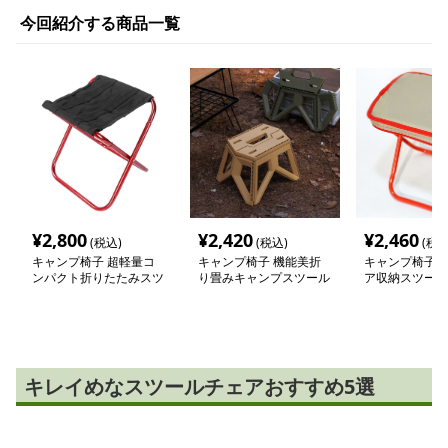
今回紹介する商品一覧
¥
2,800
¥
2,420
¥
2,460
(税込)
(税込)
(税込
キャンプ椅子 超軽量コ
キャンプ椅子 機能美折
キャンプ椅子 
ンパクト折りたたみスツ
り畳みキャンプスツール
ア収納スツール
ール
キレイめなスツールチェアおすすめ5選